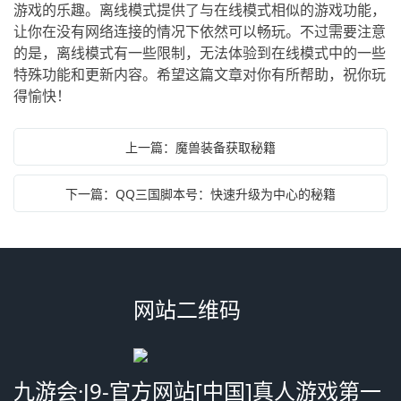
游戏的乐趣。离线模式提供了与在线模式相似的游戏功能，
让你在没有网络连接的情况下依然可以畅玩。不过需要注意
的是，离线模式有一些限制，无法体验到在线模式中的一些
特殊功能和更新内容。希望这篇文章对你有所帮助，祝你玩
得愉快！
上一篇：魔兽装备获取秘籍
下一篇：QQ三国脚本号：快速升级为中心的秘籍
网站二维码
九游会·J9-官方网站[中国]真人游戏第一