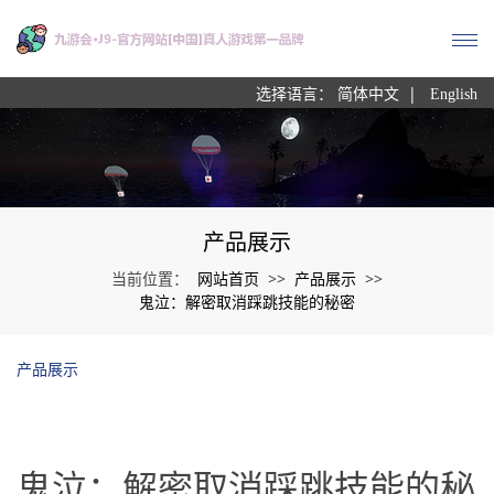
|
选择语言：
简体中文
English
产品展示
网站首页
产品展示
当前位置：
>>
>>
鬼泣：解密取消踩跳技能的秘密
产品展示
鬼泣：解密取消踩跳技能的秘